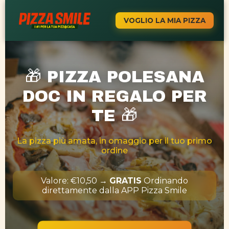
VOGLIO LA MIA PIZZA
🎁
PIZZA POLESANA
DOC IN REGALO PER
🎁
TE
La pizza più amata, in omaggio per il tuo primo
ordine
Valore: €10,50 →
GRATIS
Ordinando
direttamente dalla APP Pizza Smile