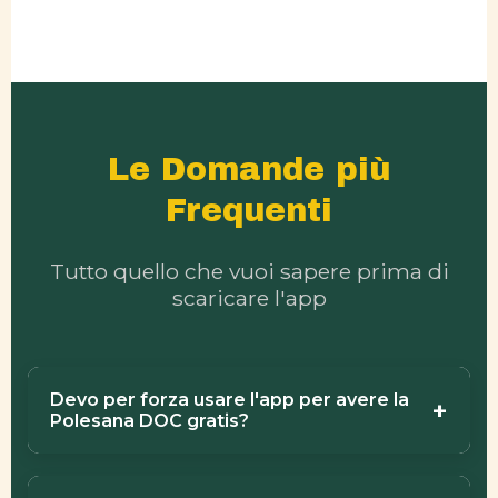
Le Domande più
Frequenti
Tutto quello che vuoi sapere prima di
scaricare l'app
Devo per forza usare l'app per avere la
+
Polesana DOC gratis?
Sì, l'offerta è valida solo tramite app.
È lì
che gestiamo i tuoi coupon di benvenuto